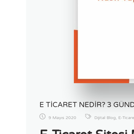
E TICARET NEDIR? 3 GÜND
9 Mayıs 2020
Dijital Blog
,
E-Ticar