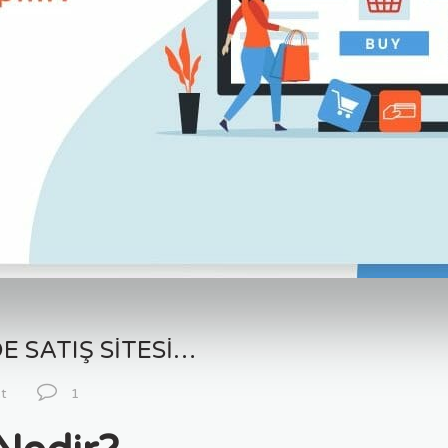
E SATIŞ SITESI…
et
1