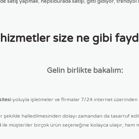
de satış yapmak
,
hepsiburada satışı
,
gitti gidiyor
,
trendyol s
zmetler size ne gibi fayd
Gelin birlikte bakalım:
sitesi
yoluyla işletmeler ve firmalar 7/24 internet üzerinden m
ir şekilde halledilmesinden dolayı zamandan da tasarruf edili
i
ile müşteriler birçok ürün seçeneğine kolayca ulaşır, hem m