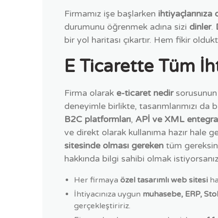
Firmamız işe başlarken
ihtiyaçlarınıza
durumunu öğrenmek adına sizi
dinler
.
bir yol haritası çıkartır. Hem fikir ol
E Ticarette Tüm İh
Firma olarak
e-ticaret nedir
sorusunun y
deneyimle birlikte, tasarımlarımızı da 
B2C platformları
,
APİ ve XML entegra
ve direkt olarak kullanıma hazır hale g
sitesinde olması gereken
tüm gereksini
hakkında bilgi sahibi olmak istiyorsanı
Her firmaya
özel tasarımlı web sitesi
haz
İhtiyacınıza uygun
muhasebe, ERP, Stok
gerçekleştiririz.