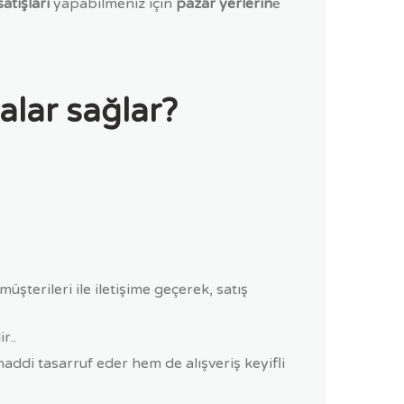
atışları
yapabilmeniz için
pazar yerlerin
e
alar sağlar?
üşterileri ile iletişime geçerek, satış
r..
addi tasarruf eder hem de alışveriş keyifli