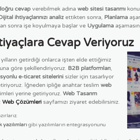
 doğru cevap
verebilmek adına
web sitesi tasarımı
konus
Dijital ihtiyaçlarınızı analiz
ettikten sonra,
Planlama
aşam
duktan sonra işe koyulmaya başlar ve
Uygulama
aşamasına
tiyaçlara Cevap Veriyoruz
ılların getirdiği onlarca işten elde ettiğimiz
buna göre şekillendiriyoruz.
B2B platformları
,
syonlu
e-ticaret sitelerini
sizler için tasarlıyor
etiriyoruz. İğneden ipliğe anahtar teslim
web
mleri yerine getiriyoruz.
Web Tasarım
z
Web Çözümleri
sayfamızı ziyaret edebilirsiniz.
ırlarız.
 yazılımları
gibi yazılımların entegrasyonunu