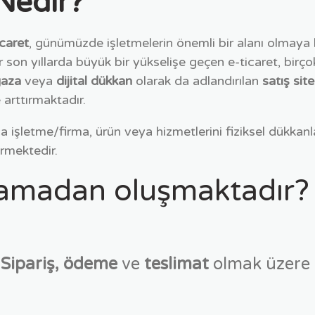
 Nedir?
icaret
, günümüzde işletmelerin önemli bir alanı olmaya 
r son yıllarda büyük bir yükselişe geçen e-ticaret, birçok
ğaza
veya
dijital dükkan
olarak da adlandırılan
satış site
e arttırmaktadır.
işletme/firma, ürün veya hizmetlerini fiziksel dükkanla
irmektedir.
şamadan oluşmaktadır?
Sipariş, ödeme
ve
teslimat
olmak üzere