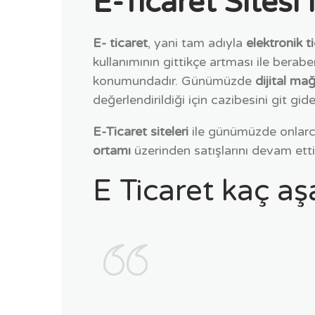
E-Ticaret Sitesi
E- ticaret
, yani tam adıyla
elektronik t
kullanımının gittikçe artması ile berabe
konumundadır. Günümüzde
dijital ma
değerlendirildiği için cazibesini git gid
E-Ticaret siteleri
ile günümüzde onlarca 
ortamı
üzerinden satışlarını devam ett
E Ticaret kaç a