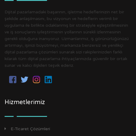
Dijital pazarlamadaki başarının, işletme hedeflerinizin net bir
şekilde anlaşılmasını, bu vizyonun ve hedeflerin verimli bir
uygulama ile birlikte odaklanmış bir stratejiyle eşleştirilmesinin
ve iş sonuçlarını iyileştirmenin yollarının sürekli izlenmesinin
gerekli olduğuna inanıyoruz. Uzmanlarımız, iş görünürlüğünüzü
artırmayı, işinizi büyütmeyi, markanıza benzersiz ve yenilikçi
dijital pazarlama çözümleri sunarak sizi rakiplerinizden farklı
kılarak tüm dijital pazarlama ihtiyaçlarınızda güvenilir bir ortak
sunar ve kalıcı ilişkileri teşvik ederiz.
Hizmetlerimiz
E-Ticaret Çözümleri