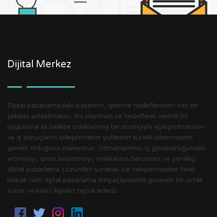
Dijital Merkez
Dijital pazarlamadaki başarının, işletme hedeflerinizin net bir
şekilde anlaşılmasını, bu vizyonun ve hedeflerin verimli bir
uygulama ile birlikte odaklanmış bir stratejiyle eşleştirilmesinin
ve iş sonuçlarını iyileştirmenin yollarının sürekli izlenmesinin
gerekli olduğuna inanıyoruz. Uzmanlarımız, iş görünürlüğünüzü
artırmayı, işinizi büyütmeyi, markanıza benzersiz ve yenilikçi
dijital pazarlama çözümleri sunarak sizi rakiplerinizden farklı
kılarak tüm dijital pazarlama ihtiyaçlarınızda güvenilir bir ortak
sunar ve kalıcı ilişkileri teşvik ederiz.