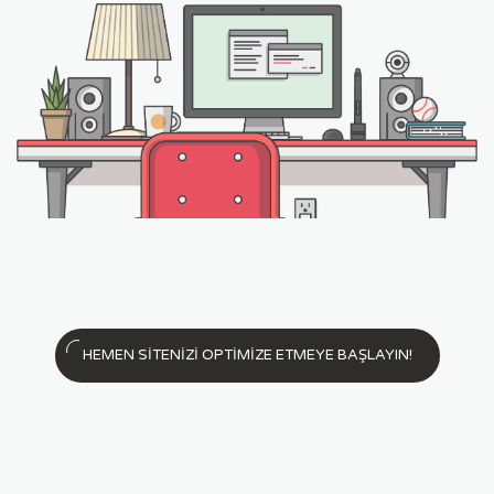
HEMEN SİTENİZİ OPTİMİZE ETMEYE BAŞLAYIN!