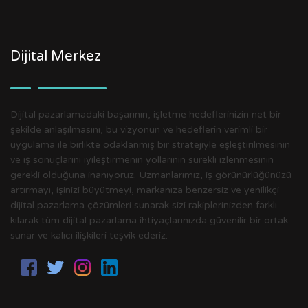
Dijital Merkez
Dijital pazarlamadaki başarının, işletme hedeflerinizin net bir
şekilde anlaşılmasını, bu vizyonun ve hedeflerin verimli bir
uygulama ile birlikte odaklanmış bir stratejiyle eşleştirilmesinin
ve iş sonuçlarını iyileştirmenin yollarının sürekli izlenmesinin
gerekli olduğuna inanıyoruz. Uzmanlarımız, iş görünürlüğünüzü
artırmayı, işinizi büyütmeyi, markanıza benzersiz ve yenilikçi
dijital pazarlama çözümleri sunarak sizi rakiplerinizden farklı
kılarak tüm dijital pazarlama ihtiyaçlarınızda güvenilir bir ortak
sunar ve kalıcı ilişkileri teşvik ederiz.