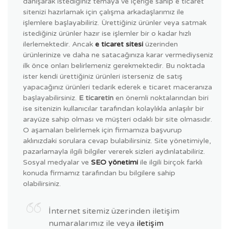
danışarak istediğiniz temaya ve içeriğe sahip e ticaret
sitenizi hazırlamak için çalışma arkadaşlarımız ile
işlemlere başlayabiliriz. Ürettiğiniz ürünler veya satmak
istediğiniz ürünler hazır ise işlemler bir o kadar hızlı
ilerlemektedir. Ancak
e ticaret sitesi
üzerinden
ürünlerinize ve daha ne satacağınıza karar vermediyseniz
ilk önce onları belirlemeniz gerekmektedir. Bu noktada
ister kendi ürettiğiniz ürünleri isterseniz de satış
yapacağınız ürünleri tedarik ederek e ticaret maceranıza
başlayabilirsiniz.
E ticaretin
en önemli noktalarından biri
ise sitenizin kullanıcılar tarafından kolaylıkla anlaşılır bir
arayüze sahip olması ve müşteri odaklı bir site olmasıdır.
O aşamaları belirlemek için firmamıza başvurup
aklınızdaki sorulara cevap bulabilirsiniz. Site yönetimiyle,
pazarlamayla ilgili bilgiler vererek sizleri aydınlatabiliriz.
Sosyal medyalar ve
SEO yönetimi
ile ilgili birçok farklı
konuda firmamız tarafından bu bilgilere sahip
olabilirsiniz.
İnternet sitemiz üzerinden iletişim
numaralarımız ile veya
iletişim