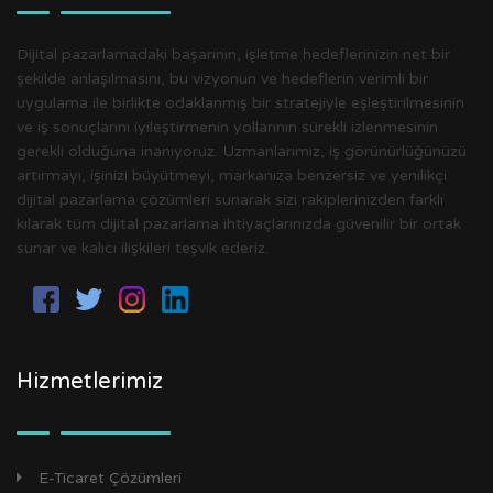
Dijital pazarlamadaki başarının, işletme hedeflerinizin net bir
şekilde anlaşılmasını, bu vizyonun ve hedeflerin verimli bir
uygulama ile birlikte odaklanmış bir stratejiyle eşleştirilmesinin
ve iş sonuçlarını iyileştirmenin yollarının sürekli izlenmesinin
gerekli olduğuna inanıyoruz. Uzmanlarımız, iş görünürlüğünüzü
artırmayı, işinizi büyütmeyi, markanıza benzersiz ve yenilikçi
dijital pazarlama çözümleri sunarak sizi rakiplerinizden farklı
kılarak tüm dijital pazarlama ihtiyaçlarınızda güvenilir bir ortak
sunar ve kalıcı ilişkileri teşvik ederiz.
Hizmetlerimiz
E-Ticaret Çözümleri