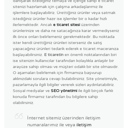
danışarak istediğiniz temaya ve içeriğe sahip e ticaret
sitenizi hazırlamak için çalışma arkadaşlarımız ile
işlemlere başlayabiliriz. Ürettiğiniz ürünler veya satmak
istediğiniz ürünler hazır ise işlemler bir o kadar hızlı
ilerlemektedir. Ancak
e ticaret sitesi
üzerinden
ürünlerinize ve daha ne satacağınıza karar vermediyseniz
ilk önce onları belirlemeniz gerekmektedir. Bu noktada
ister kendi ürettiğiniz ürünleri isterseniz de satış
yapacağınız ürünleri tedarik ederek e ticaret maceranıza
başlayabilirsiniz.
E ticaretin
en önemli noktalarından biri
ise sitenizin kullanıcılar tarafından kolaylıkla anlaşılır bir
arayüze sahip olması ve müşteri odaklı bir site olmasıdır.
O aşamaları belirlemek için firmamıza başvurup
aklınızdaki sorulara cevap bulabilirsiniz. Site yönetimiyle,
pazarlamayla ilgili bilgiler vererek sizleri aydınlatabiliriz.
Sosyal medyalar ve
SEO yönetimi
ile ilgili birçok farklı
konuda firmamız tarafından bu bilgilere sahip
olabilirsiniz.
İnternet sitemiz üzerinden iletişim
numaralarımız ile veya
iletişim