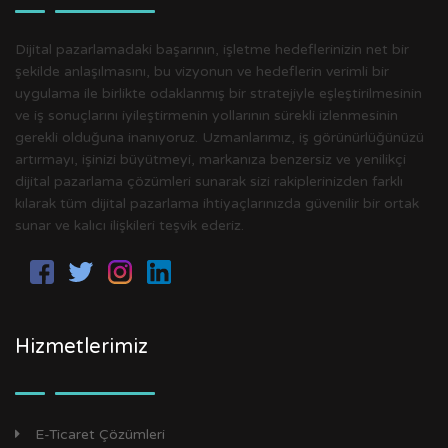
Dijital pazarlamadaki başarının, işletme hedeflerinizin net bir
şekilde anlaşılmasını, bu vizyonun ve hedeflerin verimli bir
uygulama ile birlikte odaklanmış bir stratejiyle eşleştirilmesinin
ve iş sonuçlarını iyileştirmenin yollarının sürekli izlenmesinin
gerekli olduğuna inanıyoruz. Uzmanlarımız, iş görünürlüğünüzü
artırmayı, işinizi büyütmeyi, markanıza benzersiz ve yenilikçi
dijital pazarlama çözümleri sunarak sizi rakiplerinizden farklı
kılarak tüm dijital pazarlama ihtiyaçlarınızda güvenilir bir ortak
sunar ve kalıcı ilişkileri teşvik ederiz.
Hizmetlerimiz
E-Ticaret Çözümleri