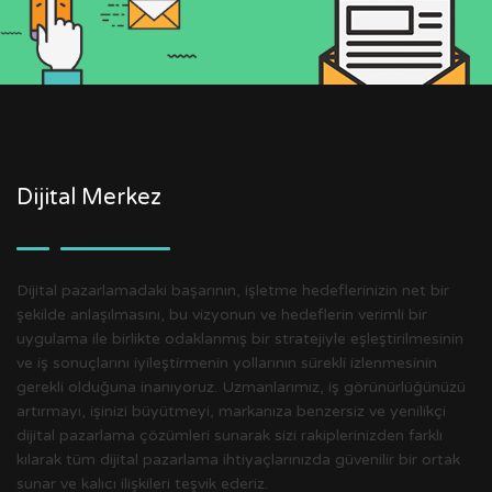
Dijital Merkez
Dijital pazarlamadaki başarının, işletme hedeflerinizin net bir
şekilde anlaşılmasını, bu vizyonun ve hedeflerin verimli bir
uygulama ile birlikte odaklanmış bir stratejiyle eşleştirilmesinin
ve iş sonuçlarını iyileştirmenin yollarının sürekli izlenmesinin
gerekli olduğuna inanıyoruz. Uzmanlarımız, iş görünürlüğünüzü
artırmayı, işinizi büyütmeyi, markanıza benzersiz ve yenilikçi
dijital pazarlama çözümleri sunarak sizi rakiplerinizden farklı
kılarak tüm dijital pazarlama ihtiyaçlarınızda güvenilir bir ortak
sunar ve kalıcı ilişkileri teşvik ederiz.