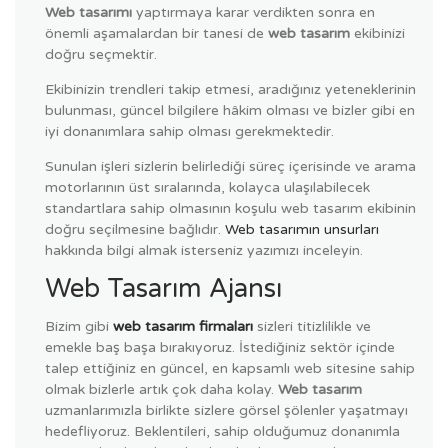
Web tasarımı
yaptırmaya karar verdikten sonra en
önemli aşamalardan bir tanesi de
web tasarım
ekibinizi
doğru seçmektir.
Ekibinizin trendleri takip etmesi, aradığınız yeteneklerinin
bulunması, güncel bilgilere hâkim olması ve bizler gibi en
iyi donanımlara sahip olması gerekmektedir.
Sunulan işleri sizlerin belirlediği süreç içerisinde ve arama
motorlarının üst sıralarında, kolayca ulaşılabilecek
standartlara sahip olmasının koşulu web tasarım ekibinin
doğru seçilmesine bağlıdır.
Web tasarımın unsurları
hakkında bilgi almak isterseniz yazımızı inceleyin.
Web Tasarım Ajansı
Bizim gibi
web tasarım firmaları
sizleri titizlilikle ve
emekle baş başa bırakıyoruz. İstediğiniz sektör içinde
talep ettiğiniz en güncel, en kapsamlı web sitesine sahip
olmak bizlerle artık çok daha kolay.
Web tasarım
uzmanlarımızla birlikte sizlere görsel şölenler yaşatmayı
hedefliyoruz. Beklentileri, sahip olduğumuz donanımla