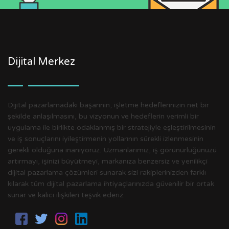
Dijital Merkez
Dijital pazarlamadaki başarının, işletme hedeflerinizin net bir
şekilde anlaşılmasını, bu vizyonun ve hedeflerin verimli bir
uygulama ile birlikte odaklanmış bir stratejiyle eşleştirilmesinin
ve iş sonuçlarını iyileştirmenin yollarının sürekli izlenmesinin
gerekli olduğuna inanıyoruz. Uzmanlarımız, iş görünürlüğünüzü
artırmayı, işinizi büyütmeyi, markanıza benzersiz ve yenilikçi
dijital pazarlama çözümleri sunarak sizi rakiplerinizden farklı
kılarak tüm dijital pazarlama ihtiyaçlarınızda güvenilir bir ortak
sunar ve kalıcı ilişkileri teşvik ederiz.