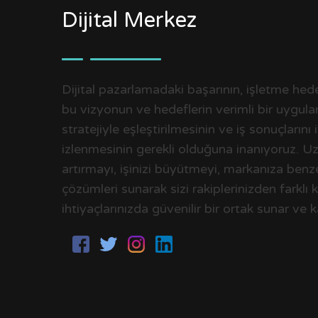
Dijital Merkez
Dijital pazarlamadaki başarının, işletme hedef
bu vizyonun ve hedeflerin verimli bir uygulam
stratejiyle eşleştirilmesinin ve iş sonuçlarını 
izlenmesinin gerekli olduğuna inanıyoruz. U
artırmayı, işinizi büyütmeyi, markanıza benze
çözümleri sunarak sizi rakiplerinizden farklı 
ihtiyaçlarınızda güvenilir bir ortak sunar ve kal