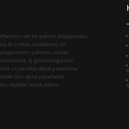
lerinizin net bir şekilde anlaşılmasını,
a ile birlikte odaklanmış bir
iyileştirmenin yollarının sürekli
zmanlarımız, iş görünürlüğünüzü
rsiz ve yenilikçi dijital pazarlama
Ç
kılarak tüm dijital pazarlama
ıcı ilişkileri teşvik ederiz.
Ç