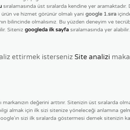
u
sıralamasında üst sıralarda kendine yer aramaktadır. 
i ürün ve hizmet görünür olmalı yani
google 1.sıra
içind
ğının bilincinde olmalısınız. Bu yüzden deneyim ve tecrüb
ir. Siteniz
googleda ilk sayfa
sıralamasında yer alabilir.
aliz ettirmek isterseniz
Site analizi
makal
 markanızın değerini arttırır. Sitenizin üst sıralarda o
lgi almak için ilk sizi sitenize yöneleceği anlamına ge
ır. Google’ın sizi ilk sıralarda göstermesi demek sitenizi