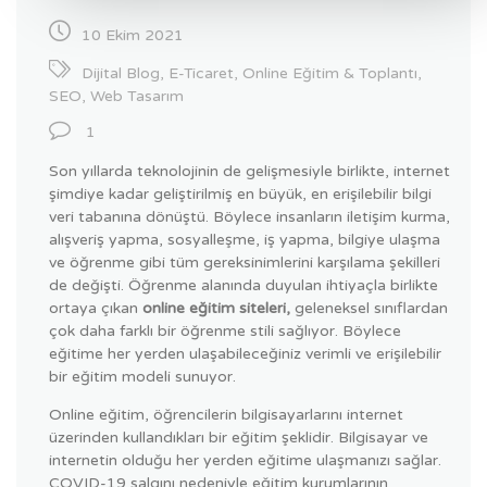
10 Ekim 2021
Dijital Blog
,
E-Ticaret
,
Online Eğitim & Toplantı
,
SEO
,
Web Tasarım
1
Son yıllarda teknolojinin de gelişmesiyle birlikte, internet
şimdiye kadar geliştirilmiş en büyük, en erişilebilir bilgi
veri tabanına dönüştü. Böylece insanların iletişim kurma,
alışveriş yapma, sosyalleşme, iş yapma, bilgiye ulaşma
ve öğrenme gibi tüm gereksinimlerini karşılama şekilleri
de değişti. Öğrenme alanında duyulan ihtiyaçla birlikte
ortaya çıkan
online eğitim siteleri,
geleneksel sınıflardan
çok daha farklı bir öğrenme stili sağlıyor. Böylece
eğitime her yerden ulaşabileceğiniz verimli ve erişilebilir
bir eğitim modeli sunuyor.
Online eğitim, öğrencilerin bilgisayarlarını internet
üzerinden kullandıkları bir eğitim şeklidir. Bilgisayar ve
internetin olduğu her yerden eğitime ulaşmanızı sağlar.
COVID-19 salgını nedeniyle eğitim kurumlarının