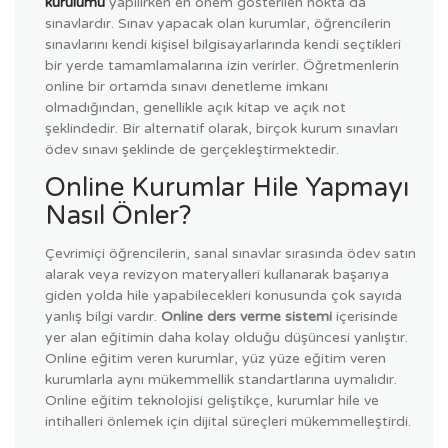
kurulumu
yapılırken en önem gösterilen nokta da
sınavlardır. Sınav yapacak olan kurumlar, öğrencilerin
sınavlarını kendi kişisel bilgisayarlarında kendi seçtikleri
bir yerde tamamlamalarına izin verirler. Öğretmenlerin
online bir ortamda sınavı denetleme imkanı
olmadığından, genellikle açık kitap ve açık not
şeklindedir. Bir alternatif olarak, birçok kurum sınavları
ödev sınavı şeklinde de gerçekleştirmektedir.
Online Kurumlar Hile Yapmayı
Nasıl Önler?
Çevrimiçi öğrencilerin, sanal sınavlar sırasında ödev satın
alarak veya revizyon materyalleri kullanarak başarıya
giden yolda hile yapabilecekleri konusunda çok sayıda
yanlış bilgi vardır.
Online ders verme sistemi
içerisinde
yer alan eğitimin daha kolay olduğu düşüncesi yanlıştır.
Online eğitim veren kurumlar, yüz yüze eğitim veren
kurumlarla aynı mükemmellik standartlarına uymalıdır.
Online eğitim teknolojisi geliştikçe, kurumlar hile ve
intihalleri önlemek için dijital süreçleri mükemmelleştirdi.