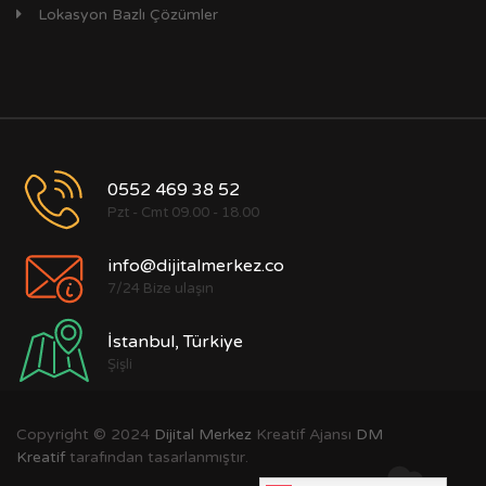
Lokasyon Bazlı Çözümler
0552 469 38 52
Pzt - Cmt 09.00 - 18.00
info@dijitalmerkez.co
7/24 Bize ulaşın
İstanbul, Türkiye
Şişli
Copyright © 2024
Dijital Merkez
Kreatif Ajansı
DM
Kreatif
tarafından tasarlanmıştır.