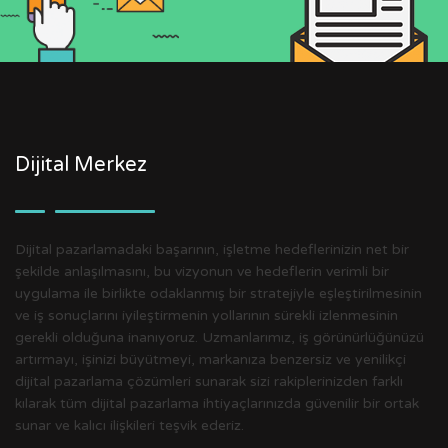
Dijital Merkez
Dijital pazarlamadaki başarının, işletme hedeflerinizin net bir
şekilde anlaşılmasını, bu vizyonun ve hedeflerin verimli bir
uygulama ile birlikte odaklanmış bir stratejiyle eşleştirilmesinin
ve iş sonuçlarını iyileştirmenin yollarının sürekli izlenmesinin
gerekli olduğuna inanıyoruz. Uzmanlarımız, iş görünürlüğünüzü
artırmayı, işinizi büyütmeyi, markanıza benzersiz ve yenilikçi
dijital pazarlama çözümleri sunarak sizi rakiplerinizden farklı
kılarak tüm dijital pazarlama ihtiyaçlarınızda güvenilir bir ortak
sunar ve kalıcı ilişkileri teşvik ederiz.