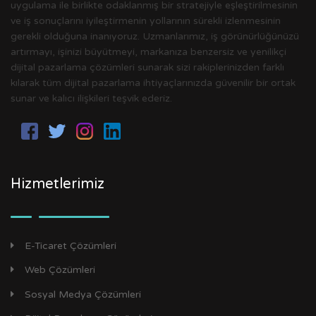
uygulama ile birlikte odaklanmış bir stratejiyle eşleştirilmesinin
ve iş sonuçlarını iyileştirmenin yollarının sürekli izlenmesinin
gerekli olduğuna inanıyoruz. Uzmanlarımız, iş görünürlüğünüzü
artırmayı, işinizi büyütmeyi, markanıza benzersiz ve yenilikçi
dijital pazarlama çözümleri sunarak sizi rakiplerinizden farklı
kılarak tüm dijital pazarlama ihtiyaçlarınızda güvenilir bir ortak
sunar ve kalıcı ilişkileri teşvik ederiz.
Hizmetlerimiz
E-Ticaret Çözümleri
Web Çözümleri
Sosyal Medya Çözümleri