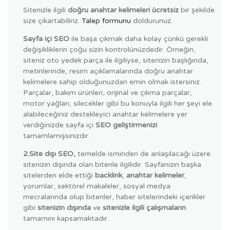
Sitenizle ilgili
doğru anahtar kelimeleri ücretsiz
bir şekilde
size çıkartabiliriz.
Talep formunu
doldurunuz.
Sayfa içi SEO
ile başa çıkmak daha kolay çünkü gerekli
değişikliklerin çoğu sizin kontrolünüzdedir. Örneğin,
siteniz oto yedek parça ile ilgiliyse, sitenizin başlığında,
metinlerinde, resim açıklamalarında doğru anahtar
kelimelere sahip olduğunuzdan emin olmak istersiniz.
Parçalar, bakım ürünleri, orijinal ve çıkma parçalar,
motor yağları, silecekler gibi bu konuyla ilgili her şeyi ele
alabileceğiniz destekleyici anahtar kelimelere yer
verdiğinizde sayfa içi
SEO geliştirmenizi
tamamlamışsınızdır.
2.Site dışı SEO,
temelde isminden de anlaşılacağı üzere
sitenizin dışında olan bitenle ilgilidir. Sayfanızın başka
sitelerden elde ettiği
backlink
,
anahtar kelimeler
,
yorumlar, sektörel makaleler, sosyal medya
mecralarında olup bitenler, haber sitelerindeki içerikler
gibi
sitenizin dışında
ve
sitenizle ilgili çalışmaların
tamamını kapsamaktadır.