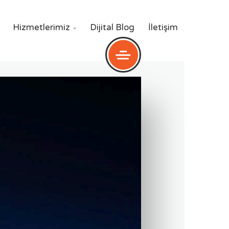
Hizmetlerimiz
Dijital Blog
İletişim
