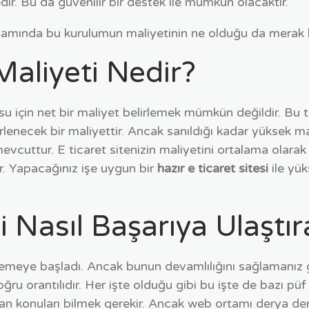
r. Bu da güvenilir bir destek ile mümkün olacaktır.
amında bu kurulumun maliyetinin ne olduğu da merak 
 Maliyeti Nedir?
u için net bir maliyet belirlemek mümkün değildir. Bu ta
irlenecek bir maliyettir. Ancak sanıldığı kadar yüksek ma
cuttur. E ticaret sitenizin maliyetini ortalama olarak 
r. Yapacağınız işe uygun bir
hazır e ticaret sitesi
ile yük
i Nasıl Başarıya Ulaştıra
işlemeye başladı. Ancak bunun devamlılığını sağlamanız g
ru orantılıdır. Her işte olduğu gibi bu işte de bazı pü
 olan konuları bilmek gerekir. Ancak web ortamı derya d