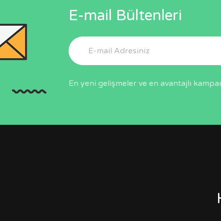
E-mail Bültenleri
En yeni gelişmeler ve en avantajlı kampa