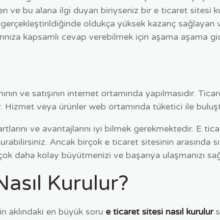
n ve bu alana ilgi duyan biriyseniz bir e ticaret sitesi 
gerçekleştirildiğinde oldukça yüksek kazanç sağlayan ve 
larınıza kapsamlı cevap verebilmek için aşama aşama gi
ımının ve satışının internet ortamında yapılmasıdır. Tica
 Hizmet veya ürünler web ortamında tüketici ile buluşt
tlarını ve avantajlarını iyi bilmek gerekmektedir. E tica
rabilirsiniz. Ancak birçok e ticaret sitesinin arasında sı
i çok daha kolay büyütmenizi ve başarıya ulaşmanızı sağ
 Nasıl Kurulur?
erin aklındaki en büyük soru
e ticaret sitesi nasıl kurulur
s