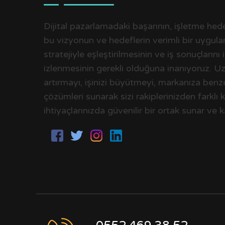
Dijital pazarlamadaki başarının, işletme hedef
bu vizyonun ve hedeflerin verimli bir uygulam
stratejiyle eşleştirilmesinin ve iş sonuçlarını 
izlenmesinin gerekli olduğuna inanıyoruz. U
artırmayı, işinizi büyütmeyi, markanıza benze
çözümleri sunarak sizi rakiplerinizden farklı 
ihtiyaçlarınızda güvenilir bir ortak sunar ve kal