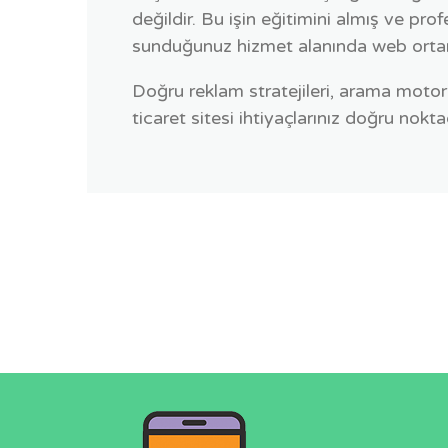
değildir. Bu işin eğitimini almış ve pro
sunduğunuz hizmet alanında web ort
Doğru reklam stratejileri, arama motor
ticaret sitesi ihtiyaçlarınız doğru nok