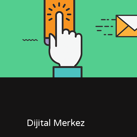
Dijital Merkez