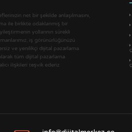
lerinizin net bir şekilde anlaşılmasını,
a ile birlikte odaklanmış bir
iyileştirmenin yollarının sürekli
zmanlarımız, iş görünürlüğünüzü
rsiz ve yenilikçi dijital pazarlama
Ç
kılarak tüm dijital pazarlama
ıcı ilişkileri teşvik ederiz.
Ç