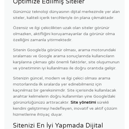
Optimize Edilmiş Siteler
Günümüz teknoloji dünyasının dijital merkezinde yer alan
siteler, kaliteli içerik tercihleriyle ön plana çıkmaktadır.
Özensiz ve ilgi çekicilikten uzak olan siteler görünür
olmazken, aktifliğini koruyamayanlar da görünür olma
özelliğini zamanla yitirmektedir.
Sitenin Google’da görünür olması, arama motorundaki
sıralaması ve Google arama sonuçlarında kullanıcıların
karşılarına çıkması gibi önemli faktörler, site oluşumunun
ve yönetiminin iyi kullanılması ile doğru orantıda gelişir.
Sitenizin güncel, modern ve ilgi çekici olması arama
motorlarında ilk sıralarda yer edinebilmeniz için
kaçınılmaz bir gereksinimdir. Site içerisinde kullanılacak
anahtar kelimelerin doğru kullanımları yine Google’daki
görünürlüğünüzü arttıracaktır.
Site yönetimi
sürekli
kendini geliştirmeyi hedefleyen, inovatif ve aktif çözüm
hizmetlerine ihtiyaç duyar.
Sitenizi En İyi Yapmada Dijital