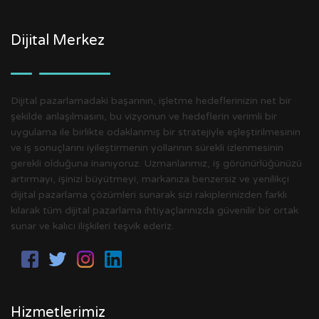
Dijital Merkez
Dijital pazarlamadaki başarının, işletme hedeflerinizin net bir
şekilde anlaşılmasını, bu vizyonun ve hedeflerin verimli bir
uygulama ile birlikte odaklanmış bir stratejiyle eşleştirilmesinin
ve iş sonuçlarını iyileştirmenin yollarının sürekli izlenmesinin
gerekli olduğuna inanıyoruz. Uzmanlarımız, iş görünürlüğünüzü
artırmayı, işinizi büyütmeyi, markanıza benzersiz ve yenilikçi
dijital pazarlama çözümleri sunarak sizi rakiplerinizden farklı
kılarak tüm dijital pazarlama ihtiyaçlarınızda güvenilir bir ortak
sunar ve kalıcı ilişkileri teşvik ederiz.
Hizmetlerimiz