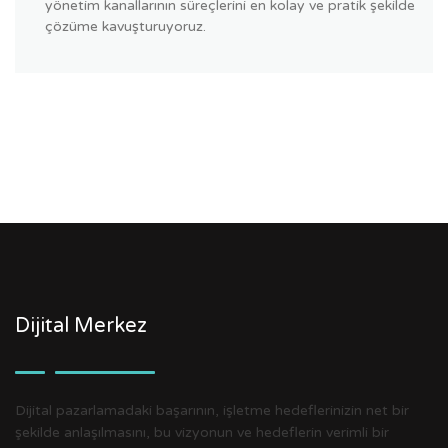
yönetim kanallarının süreçlerini en kolay ve pratik şekilde
çözüme kavuşturuyoruz.
Dijital Merkez
Dijital pazarlamadaki başarının, işletme hedeflerinizin net bir
şekilde anlaşılmasını, bu vizyonun ve hedeflerin verimli bir