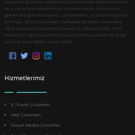
uygulama ile birlikte odaklanmış bir stratejiyle eşleştirilmesinin
ve iş sonuçlarını iyileştirmenin yollarının sürekli izlenmesinin
gerekli olduğuna inanıyoruz. Uzmanlarımız, iş görünürlüğünüzü
artırmayı, işinizi büyütmeyi, markanıza benzersiz ve yenilikçi
dijital pazarlama çözümleri sunarak sizi rakiplerinizden farklı
kılarak tüm dijital pazarlama ihtiyaçlarınızda güvenilir bir ortak
sunar ve kalıcı ilişkileri teşvik ederiz.
Hizmetlerimiz
E-Ticaret Çözümleri
Web Çözümleri
Sosyal Medya Çözümleri