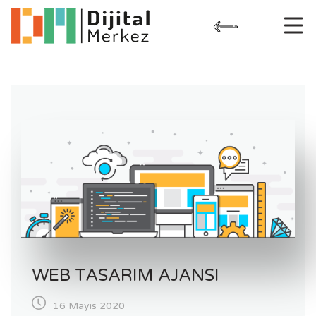
Skip
to
content
WEB TASARIM AJANSI
16 Mayıs 2020