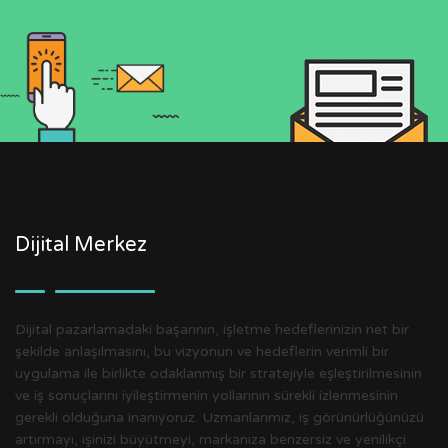
Dijital Merkez
Dijital pazarlamadaki başarının, işletme hedeflerinizin net bir
şekilde anlaşılmasını, bu vizyonun ve hedeflerin verimli bir
uygulama ile birlikte odaklanmış bir stratejiyle eşleştirilmesinin
ve iş sonuçlarını iyileştirmenin yollarının sürekli izlenmesinin
gerekli olduğuna inanıyoruz. Uzmanlarımız, iş görünürlüğünüzü
artırmayı, işinizi büyütmeyi, markanıza benzersiz ve yenilikçi