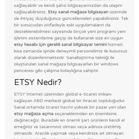
sağlayabilir ve kendi şahsi bilgisayarınızdan da ulaşım
sağlayabilirsiniz.
Etsy sanal mağaza bilgisayarı
üzerinde
de ihtiyaç duyduğunuz güncellemeleri yapabilirsiniz. Tek
bir sunucudan istifadeyle eski uygulamaların da
desteklenebilmesi sayesinde birçok yeni programı yeni
işletim sistemlerine geçişi de kullanarak size en uygun
etsy hesabı için gerekli sanal bilgisayar temini
hizmeti
kısa zamanda işinde deneyimli personelimiz ile kusursuz
olarak düzenlenmektedir. Sanallaştırma tekniği ile
oluşturulan sanal mağaza bilgisayarları bir windows
penceresi gibi çalışma kolaylığına sahiptir.
ETSY Nedir?
ETSY İnternet üzerinden global e-ticaret imkanı
sağlayan ABD merkezli global bir ihracat topluluğudur.
Sanal ortamda ticaret hacmi yüksek bir pazar yeri olan
etsy mağaza açma
seçeneklerinden en önemlisine
değineceğiz. Buradaki en önemli şart ürünlerin kendi el
emeğiniz ve tasarımınız olması veya adınıza üretilmiş
olmasıdır. Aracılık yapmak veya kendinize ait olmayan