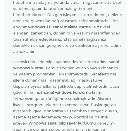
hedeflerinize ulaşma yolunda sanal mağazanızı size özel
ve dünya çapında popüler hale getirmeyi
hedeflemektedir. Düzgün işleyen sistemlerle müşterilerle
aranızda güvenli bir bağ oluşması sağlanmaktadır. Elde
etiğiniz
windows 10 sanal makine kurma
ile fiziksel
alandan, zamandan, donanım ve yazılım masraflarından
tasarruf elde edeceksiniz. Etsy sanal mağazanızı
desteklemek için gelişmelere ve yeniliklere açık her adımı
atmaktadır.
Lisanslı ürünlerle bilgisayarınız desteklemek adına
sanal
windows kurma
işlemi en bilinen ve en yaygın donanım
ve yazılım programları ile yapılmaktadır. Sanallaştırma
işlemi donanımsal, yazılımsal, ağ, masaüstü ve
depolamayı sanallama şeklinde yapılabilmektedir. Ucuz,
güvenilir ve hızlı
sanal windows kurulumu
fırsatı
firmamızın garantörlüğünde sunulmaktadır. Sistem
lisanslı programlarla desteklenmektedir. Başlangıçtan
itibaren bilgiye, donanıma ve tecrübeye ihtiyaç duyan,
aşama aşama ilerlemede takip, kontrol ve derinlik
isteyen
Windows sanal bilgisayar kurulumu
deneyimli
yazılım ve donanım programcılarımızın imkan ve