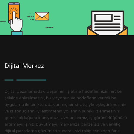
Dijital Merkez
Dijital pazarlamadaki başarının, işletme hedeflerinizin net bir
şekilde anlaşılmasını, bu vizyonun ve hedeflerin verimli bir
uygulama ile birlikte odaklanmış bir stratejiyle eşleştirilmesinin
ve iş sonuçlarını iyileştirmenin yollarının sürekli izlenmesinin
gerekli olduğuna inanıyoruz. Uzmanlarımız, iş görünürlüğünüzü
artırmayı, işinizi büyütmeyi, markanıza benzersiz ve yenilikçi
dijital pazarlama çözümleri sunarak sizi rakiplerinizden farklı