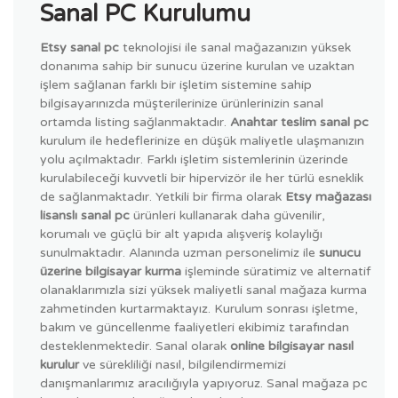
Sanal PC Kurulumu
Etsy sanal pc
teknolojisi ile sanal mağazanızın yüksek
donanıma sahip bir sunucu üzerine kurulan ve uzaktan
işlem sağlanan farklı bir işletim sistemine sahip
bilgisayarınızda müşterilerinize ürünlerinizin sanal
ortamda listing sağlanmaktadır.
Anahtar teslim sanal pc
kurulum ile hedeflerinize en düşük maliyetle ulaşmanızın
yolu açılmaktadır. Farklı işletim sistemlerinin üzerinde
kurulabileceği kuvvetli bir hipervizör ile her türlü esneklik
de sağlanmaktadır. Yetkili bir firma olarak
Etsy mağazası
lisanslı sanal pc
ürünleri kullanarak daha güvenilir,
korumalı ve güçlü bir alt yapıda alışveriş kolaylığı
sunulmaktadır. Alanında uzman personelimiz ile
sunucu
üzerine bilgisayar kurma
işleminde süratimiz ve alternatif
olanaklarımızla sizi yüksek maliyetli sanal mağaza kurma
zahmetinden kurtarmaktayız. Kurulum sonrası işletme,
bakım ve güncellenme faaliyetleri ekibimiz tarafından
desteklenmektedir. Sanal olarak
online bilgisayar nasıl
kurulur
ve sürekliliği nasıl, bilgilendirmemizi
danışmanlarımız aracılığıyla yapıyoruz. Sanal mağaza pc