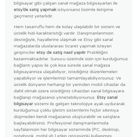
bilgisayar gibi çalışan sanal mağaza bilgisayarları ile
etsy’de satış yapmak
istiyorsanız bizimle iletişime
geçmeniz yeterlidir.
Hem tasarruflu hem de kolay ulaşılabilir bir sistem ve
üstelik hızlı karakteristiği vardır. Danışmanlarımızın
desteğiyle, hayallerine ulaşmak ve Etsy gibi sanal
mağazalarda uluslararası ticaret yapmak isteyen
girişimciler
etsy de satış nasıl yapılır
Pratikliğini
kazanmaktadırlar. Sunucu üzerinde sizin için kurduğumuz
bağlantı yapısı ile çok kısa sürede sanal mağaza
bilgisayarınıza ulaşabiliyor, istediğiniz düzenlemeleri
yapabiliyor ve işlemlerinizi tamamlayabiliyorsunuz. Ve
üstelik dünyanın herhangi bir yerinden mobil cihazlar da
dahil olmak üzere istediğiniz cihazdan sanal bilgisayara
bağlanıp mağazanızı yönetebiliyorsunuz.
Etsy sanal
bilgisayar
sistemi ile gelişen teknolojiye ayak uydurarak
kurduğumuz çoklu işletim sistemlerini hiçbir sıkıntıya
düşmeden kendi mağazanızı oluşturabilir ve satışlara
başlayabilirsiniz. Profesyonel danışmanlarımızla
sayfalarınızın her bilgisayar sisteminde (PC, desktop,
notebook, mobil vb.) etkin görünümlü kullanımını