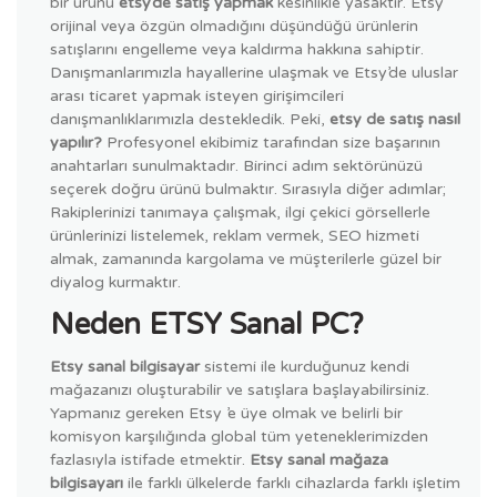
bir ürünü
etsy’de satış yapmak
kesinlikle yasaktır. Etsy
orijinal veya özgün olmadığını düşündüğü ürünlerin
satışlarını engelleme veya kaldırma hakkına sahiptir.
Danışmanlarımızla hayallerine ulaşmak ve Etsy’de uluslar
arası ticaret yapmak isteyen girişimcileri
danışmanlıklarımızla destekledik. Peki,
etsy de satış nasıl
yapılır?
Profesyonel ekibimiz tarafından size başarının
anahtarları sunulmaktadır. Birinci adım sektörünüzü
seçerek doğru ürünü bulmaktır. Sırasıyla diğer adımlar;
Rakiplerinizi tanımaya çalışmak, ilgi çekici görsellerle
ürünlerinizi listelemek, reklam vermek, SEO hizmeti
almak, zamanında kargolama ve müşterilerle güzel bir
diyalog kurmaktır.
Neden ETSY Sanal PC?
Etsy sanal bilgisayar
sistemi ile kurduğunuz kendi
mağazanızı oluşturabilir ve satışlara başlayabilirsiniz.
Yapmanız gereken Etsy ’e üye olmak ve belirli bir
komisyon karşılığında global tüm yeteneklerimizden
fazlasıyla istifade etmektir.
Etsy sanal mağaza
bilgisayarı
ile farklı ülkelerde farklı cihazlarda farklı işletim