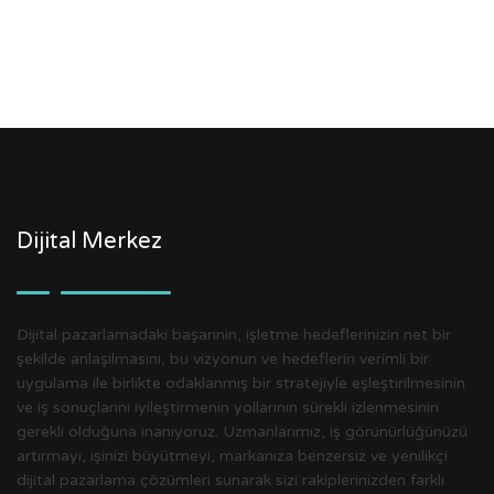
Dijital Merkez
Dijital pazarlamadaki başarının, işletme hedeflerinizin net bir
şekilde anlaşılmasını, bu vizyonun ve hedeflerin verimli bir
uygulama ile birlikte odaklanmış bir stratejiyle eşleştirilmesinin
ve iş sonuçlarını iyileştirmenin yollarının sürekli izlenmesinin
gerekli olduğuna inanıyoruz. Uzmanlarımız, iş görünürlüğünüzü
artırmayı, işinizi büyütmeyi, markanıza benzersiz ve yenilikçi
dijital pazarlama çözümleri sunarak sizi rakiplerinizden farklı