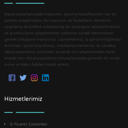
Dijital pazarlamadaki başarının, işletme hedeflerinizin net bir
şekilde anlaşılmasını, bu vizyonun ve hedeflerin verimli bir
uygulama ile birlikte odaklanmış bir stratejiyle eşleştirilmesinin
ve iş sonuçlarını iyileştirmenin yollarının sürekli izlenmesinin
gerekli olduğuna inanıyoruz. Uzmanlarımız, iş görünürlüğünüzü
artırmayı, işinizi büyütmeyi, markanıza benzersiz ve yenilikçi
dijital pazarlama çözümleri sunarak sizi rakiplerinizden farklı
kılarak tüm dijital pazarlama ihtiyaçlarınızda güvenilir bir ortak
sunar ve kalıcı ilişkileri teşvik ederiz.
Hizmetlerimiz
E-Ticaret Çözümleri