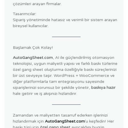
çözümleri arayan firmalar.
Tasarımcılar:
Sipariş yönetiminde hatasız ve verimli bir sistem arayan
bireysel kullanıcılar.
Başlamak Çok Kolay!
AutoGangSheet.com
, AI ile güçlendirilmiş otomasyon
teknolojisi, uygun maliyetli yapısı ve farklı baskı türlerine
özel gang sheet oluşturma özelliğiyle baskı süreçlerinizi
bir üst seviyeye taşır. WordPress + WooCommerce ve
diğer platformlarla tam entegrasyonu sayesinde
siparişlerinizi sorunsuz bir şekilde yönetir,
baskıya hazır
hale getirir ve iş akışınızı hızlandırır.
Zamandan ve maliyetten tasarruf ederken işlerinizi
hızlandırmak için
AutoGangSheet.com
’u keşfedin! Her
baskı türü için
özel gang sheet
ayrıcalığını bugün