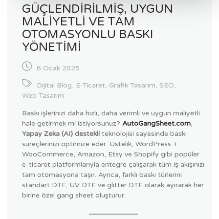
GÜÇLENDIRILMIŞ, UYGUN
MALIYETLI VE TAM
OTOMASYONLU BASKI
YÖNETIMI
6 Ocak 2025
Dijital Blog
,
E-Ticaret
,
Grafik Tasarım
,
SEO
,
Web Tasarım
Baskı işlerinizi daha hızlı, daha verimli ve uygun maliyetli
hale getirmek mi istiyorsunuz?
AutoGangSheet.com
,
Yapay Zeka (AI) destekli
teknolojisi sayesinde baskı
süreçlerinizi optimize eder. Üstelik, WordPress +
WooCommerce, Amazon, Etsy ve Shopify gibi popüler
e-ticaret platformlarıyla entegre çalışarak tüm iş akışınızı
tam otomasyona taşır. Ayrıca, farklı baskı türlerini
standart DTF, UV DTF ve glitter DTF olarak ayırarak her
birine özel gang sheet oluşturur.