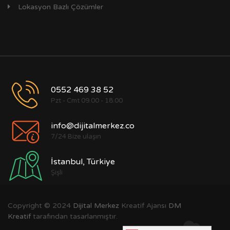
Lokasyon Bazlı Çözümler
0552 469 38 52
Pzt - Cmt 09.00 - 18.00
info@dijitalmerkez.co
7/24 Bize ulaşın
İstanbul, Türkiye
Şişli
Copyright © 2024
Dijital Merkez
Kreatif Ajansı
DM
Kreatif
tarafından tasarlanmıştır.