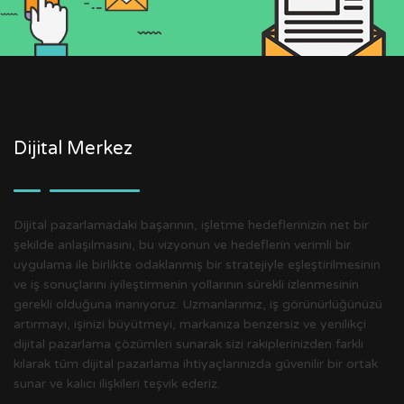
Dijital Merkez
Dijital pazarlamadaki başarının, işletme hedeflerinizin net bir
şekilde anlaşılmasını, bu vizyonun ve hedeflerin verimli bir
uygulama ile birlikte odaklanmış bir stratejiyle eşleştirilmesinin
ve iş sonuçlarını iyileştirmenin yollarının sürekli izlenmesinin
gerekli olduğuna inanıyoruz. Uzmanlarımız, iş görünürlüğünüzü
artırmayı, işinizi büyütmeyi, markanıza benzersiz ve yenilikçi
dijital pazarlama çözümleri sunarak sizi rakiplerinizden farklı
kılarak tüm dijital pazarlama ihtiyaçlarınızda güvenilir bir ortak
sunar ve kalıcı ilişkileri teşvik ederiz.