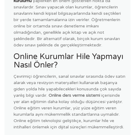
kurulumu
yapılırken en önem gösterilen nokta da
sınavlardır. Sınav yapacak olan kurumlar, öğrencilerin
sınavlarını kendi kişisel bilgisayarlarında kendi seçtikleri
bir yerde tamamlamalarına izin verirler. Öğretmenlerin
online bir ortamda sınavı denetleme imkanı
olmadığından, genellikle açık kitap ve açık not
şeklindedir. Bir alternatif olarak, birçok kurum sınavları
ödev sınavı şeklinde de gerçekleştirmektedir.
Online Kurumlar Hile Yapmayı
Nasıl Önler?
Çevrimiçi öğrencilerin, sanal sınavlar sırasında ödev satın
alarak veya revizyon materyalleri kullanarak başarıya
giden yolda hile yapabilecekleri konusunda çok sayıda
yanlış bilgi vardır.
Online ders verme sistemi
içerisinde
yer alan eğitimin daha kolay olduğu düşüncesi yanlıştır.
Online eğitim veren kurumlar, yüz yüze eğitim veren
kurumlarla aynı mükemmellik standartlarına uymalıdır.
Online eğitim teknolojisi geliştikçe, kurumlar hile ve
intihalleri önlemek için dijital süreçleri mükemmelleştirdi.