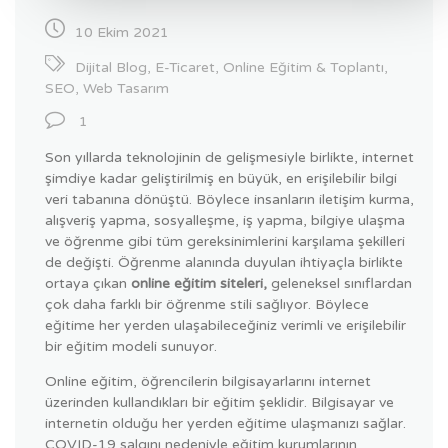
10 Ekim 2021
Dijital Blog
,
E-Ticaret
,
Online Eğitim & Toplantı
,
SEO
,
Web Tasarım
1
Son yıllarda teknolojinin de gelişmesiyle birlikte, internet
şimdiye kadar geliştirilmiş en büyük, en erişilebilir bilgi
veri tabanına dönüştü. Böylece insanların iletişim kurma,
alışveriş yapma, sosyalleşme, iş yapma, bilgiye ulaşma
ve öğrenme gibi tüm gereksinimlerini karşılama şekilleri
de değişti. Öğrenme alanında duyulan ihtiyaçla birlikte
ortaya çıkan
online eğitim siteleri,
geleneksel sınıflardan
çok daha farklı bir öğrenme stili sağlıyor. Böylece
eğitime her yerden ulaşabileceğiniz verimli ve erişilebilir
bir eğitim modeli sunuyor.
Online eğitim, öğrencilerin bilgisayarlarını internet
üzerinden kullandıkları bir eğitim şeklidir. Bilgisayar ve
internetin olduğu her yerden eğitime ulaşmanızı sağlar.
COVID-19 salgını nedeniyle eğitim kurumlarının