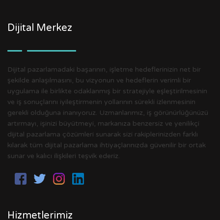
Dijital Merkez
Dijital pazarlamadaki başarının, işletme hedeflerinizin net bir
şekilde anlaşılmasını, bu vizyonun ve hedeflerin verimli bir
uygulama ile birlikte odaklanmış bir stratejiyle eşleştirilmesinin
ve iş sonuçlarını iyileştirmenin yollarının sürekli izlenmesinin
gerekli olduğuna inanıyoruz. Uzmanlarımız, iş görünürlüğünüzü
artırmayı, işinizi büyütmeyi, markanıza benzersiz ve yenilikçi
dijital pazarlama çözümleri sunarak sizi rakiplerinizden farklı
kılarak tüm dijital pazarlama ihtiyaçlarınızda güvenilir bir ortak
sunar ve kalıcı ilişkileri teşvik ederiz.
Hizmetlerimiz