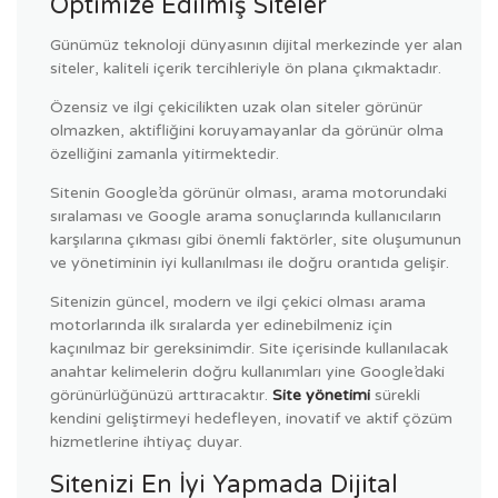
Optimize Edilmiş Siteler
Günümüz teknoloji dünyasının dijital merkezinde yer alan
siteler, kaliteli içerik tercihleriyle ön plana çıkmaktadır.
Özensiz ve ilgi çekicilikten uzak olan siteler görünür
olmazken, aktifliğini koruyamayanlar da görünür olma
özelliğini zamanla yitirmektedir.
Sitenin Google’da görünür olması, arama motorundaki
sıralaması ve Google arama sonuçlarında kullanıcıların
karşılarına çıkması gibi önemli faktörler, site oluşumunun
ve yönetiminin iyi kullanılması ile doğru orantıda gelişir.
Sitenizin güncel, modern ve ilgi çekici olması arama
motorlarında ilk sıralarda yer edinebilmeniz için
kaçınılmaz bir gereksinimdir. Site içerisinde kullanılacak
anahtar kelimelerin doğru kullanımları yine Google’daki
görünürlüğünüzü arttıracaktır.
Site yönetimi
sürekli
kendini geliştirmeyi hedefleyen, inovatif ve aktif çözüm
hizmetlerine ihtiyaç duyar.
Sitenizi En İyi Yapmada Dijital