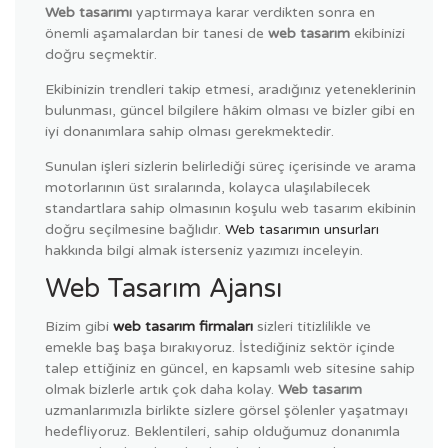
Web tasarımı
yaptırmaya karar verdikten sonra en
önemli aşamalardan bir tanesi de
web tasarım
ekibinizi
doğru seçmektir.
Ekibinizin trendleri takip etmesi, aradığınız yeteneklerinin
bulunması, güncel bilgilere hâkim olması ve bizler gibi en
iyi donanımlara sahip olması gerekmektedir.
Sunulan işleri sizlerin belirlediği süreç içerisinde ve arama
motorlarının üst sıralarında, kolayca ulaşılabilecek
standartlara sahip olmasının koşulu web tasarım ekibinin
doğru seçilmesine bağlıdır.
Web tasarımın unsurları
hakkında bilgi almak isterseniz yazımızı inceleyin.
Web Tasarım Ajansı
Bizim gibi
web tasarım firmaları
sizleri titizlilikle ve
emekle baş başa bırakıyoruz. İstediğiniz sektör içinde
talep ettiğiniz en güncel, en kapsamlı web sitesine sahip
olmak bizlerle artık çok daha kolay.
Web tasarım
uzmanlarımızla birlikte sizlere görsel şölenler yaşatmayı
hedefliyoruz. Beklentileri, sahip olduğumuz donanımla