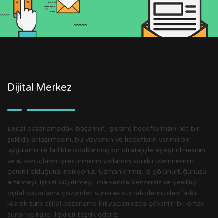
Dijital Merkez
Dijital pazarlamadaki başarının, işletme hedeflerinizin net bir
şekilde anlaşılmasını, bu vizyonun ve hedeflerin verimli bir
uygulama ile birlikte odaklanmış bir stratejiyle eşleştirilmesinin
ve iş sonuçlarını iyileştirmenin yollarının sürekli izlenmesinin
gerekli olduğuna inanıyoruz. Uzmanlarımız, iş görünürlüğünüzü
artırmayı, işinizi büyütmeyi, markanıza benzersiz ve yenilikçi
dijital pazarlama çözümleri sunarak sizi rakiplerinizden farklı
kılarak tüm dijital pazarlama ihtiyaçlarınızda güvenilir bir ortak
sunar ve kalıcı ilişkileri teşvik ederiz.