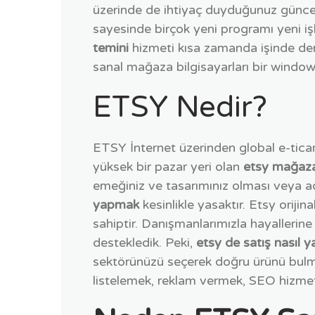
üzerinde de ihtiyaç duyduğunuz güncell
sayesinde birçok yeni programı yeni iş
temini
hizmeti kısa zamanda işinde den
sanal mağaza bilgisayarları bir windows
ETSY Nedir?
ETSY İnternet üzerinden global e-tica
yüksek bir pazar yeri olan
etsy mağaz
emeğiniz ve tasarımınız olması veya ad
yapmak
kesinlikle yasaktır. Etsy orij
sahiptir. Danışmanlarımızla hayallerine
destekledik. Peki,
etsy de satış nasıl ya
sektörünüzü seçerek doğru ürünü bulmaktı
listelemek, reklam vermek, SEO hizmet