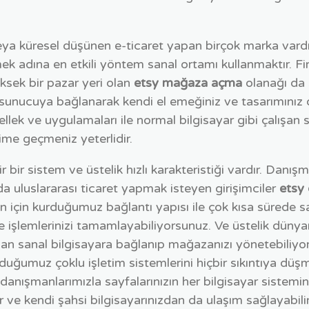
ya küresel düşünen e-ticaret yapan birçok marka vardır
ek adına en etkili yöntem sanal ortamı kullanmaktır. F
üksek bir pazar yeri olan
etsy mağaza açma
olanağı da
 sunucuya bağlanarak kendi el emeğiniz ve tasarımınız ol
ellek ve uygulamaları ile normal bilgisayar gibi çalışan 
şime geçmeniz yeterlidir.
 bir sistem ve üstelik hızlı karakteristiği vardır. Danış
 uluslararası ticaret yapmak isteyen girişimciler
etsy 
n için kurduğumuz bağlantı yapısı ile çok kısa sürede sa
e işlemlerinizi tamamlayabiliyorsunuz. Ve üstelik dünya
dan sanal bilgisayara bağlanıp mağazanızı yönetebiliy
duğumuz çoklu işletim sistemlerini hiçbir sıkıntıya düş
l danışmanlarımızla sayfalarınızın her bilgisayar siste
r ve kendi şahsi bilgisayarınızdan da ulaşım sağlayabilir