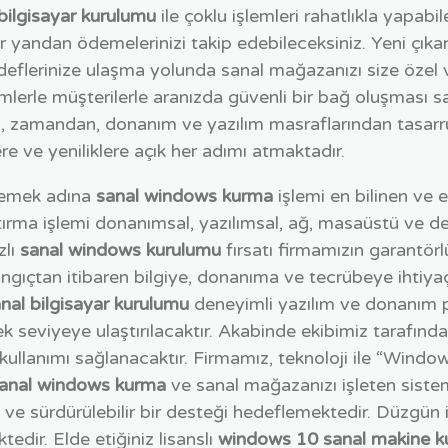
ilgisayar kurulumu
ile çoklu işlemleri rahatlıkla yapabi
ğer yandan ödemelerinizi takip edebileceksiniz. Yeni çık
deflerinize ulaşma yolunda sanal mağazanızı size özel
lerle müşterilerle aranızda güvenli bir bağ oluşması s
an, zamandan, donanım ve yazılım masraflarından tasarr
e ve yeniliklere açık her adımı atmaktadır.
klemek adına
sanal windows kurma
işlemi en bilinen ve
ştırma işlemi donanımsal, yazılımsal, ağ, masaüstü ve 
lı
sanal windows kurulumu
fırsatı firmamızın garantör
ngıçtan itibaren bilgiye, donanıma ve tecrübeye ihtiy
al bilgisayar kurulumu
deneyimli yazılım ve donanım pr
cek seviyeye ulaştırılacaktır. Akabinde ekibimiz tarafından
in kullanımı sağlanacaktır. Firmamız, teknoloji ile “Wi
sanal windows kurma
ve sanal mağazanızı işleten siste
 ve sürdürülebilir bir desteği hedeflemektedir. Düzgün i
edir. Elde etiğiniz lisanslı
windows 10 sanal makine 