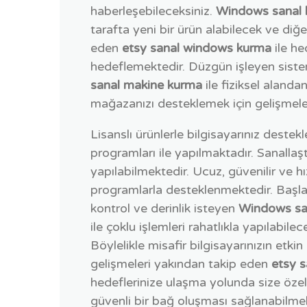
haberleşebileceksiniz.
Windows sanal b
tarafta yeni bir ürün alabilecek ve di
eden
etsy sanal windows kurma
ile he
hedeflemektedir. Düzgün işleyen sistem
sanal makine kurma
ile fiziksel aland
mağazanızı desteklemek için gelişmeler
Lisanslı ürünlerle bilgisayarınız deste
programları ile yapılmaktadır. Sanalla
yapılabilmektedir. Ucuz, güvenilir ve hız
programlarla desteklenmektedir. Başla
kontrol ve derinlik isteyen
Windows san
ile çoklu işlemleri rahatlıkla yapılabile
Böylelikle misafir bilgisayarınızın etk
gelişmeleri yakından takip eden
etsy 
hedeflerinize ulaşma yolunda size özel
güvenli bir bağ oluşması sağlanabilmekt