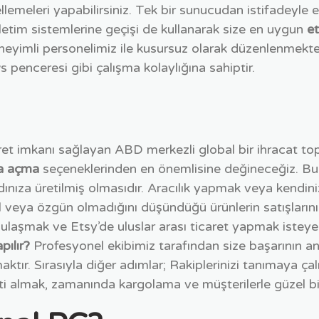
emeleri yapabilirsiniz. Tek bir sunucudan istifadeyle 
letim sistemlerine geçişi de kullanarak size en uygun
et
eyimli personelimiz ile kusursuz olarak düzenlenmektedi
 penceresi gibi çalışma kolaylığına sahiptir.
ret imkanı sağlayan ABD merkezli global bir ihracat to
a açma
seçeneklerinden en önemlisine değineceğiz. Bur
ınıza üretilmiş olmasıdır. Aracılık yapmak veya kendin
inal veya özgün olmadığını düşündüğü ürünlerin satışlar
 ulaşmak ve Etsy’de uluslar arası ticaret yapmak isteyen
pılır?
Profesyonel ekibimiz tarafından size başarının an
r. Sırasıyla diğer adımlar; Rakiplerinizi tanımaya çalışm
i almak, zamanında kargolama ve müşterilerle güzel bir