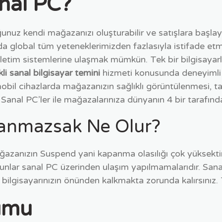
nal PC?
ğunuz kendi mağazanızı oluşturabilir ve satışlara başlay
nda global tüm yeteneklerimizden fazlasıyla istifade etm
lı işletim sistemlerine ulaşmak mümkün. Tek bir bilgisaya
kli sanal bilgisayar temini
hizmeti konusunda deneyimli 
 mobil cihazlarda mağazanızın sağlıklı görüntülenmesi, 
Sanal PC’ler ile mağazalarınıza dünyanın 4 bir tarafından
lanmazsak Ne Olur?
Mağazanızın Suspend yani kapanma olasılığı çok yüksektir
lar sanal PC üzerinden ulaşım yapılmamalarıdır. Sanal
 bilgisayarınızın önünden kalkmakta zorunda kalırsınız. T
umu