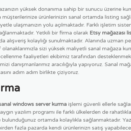
ğazanızın yüksek donanıma sahip bir sunucu üzerine kuru
a müşterilerinize ürünlerinizin sanal ortamda listing sa
yetle ulaşmanızın yolu açılmaktadır. Farklı işletim siste
sağlanmaktadır. Yetkili bir firma olarak
Etsy mağazası lis
pıda alışveriş kolaylığı sunulmaktadır. Alanında uzman pe
if olanaklarımızla sizi yüksek maliyetli sanal mağaza 
cellenme faaliyetleri ekibimiz tarafından desteklenmek
rmemizi danışmanlarımız aracılığıyla yapıyoruz. Sanal m
asını adım adım birlikte çiziyoruz.
urma
sanal windows server kurma
işlemi güvenli ellerle sağl
 yaygın yazılım programı ile farklı ülkelerden de rahatlıkl
e bulunduğunuz ortamda kolaylıkla sağlanmaktadır. Yazı
birden fazla pazarda kendi ürünlerinizn satış yapabilecek