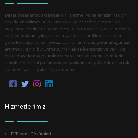
Dijital pazarlamadaki başarının, işletme hedeflerinizin net bir
şekilde anlaşılmasını, bu vizyonun ve hedeflerin verimli bir
uygulama ile birlikte odaklanmış bir stratejiyle eşleştirilmesinin
ve iş sonuçlarını iyileştirmenin yollarının sürekli izlenmesinin
gerekli olduğuna inanıyoruz. Uzmanlarımız, iş görünürlüğünüzü
artırmayı, işinizi büyütmeyi, markanıza benzersiz ve yenilikçi
dijital pazarlama çözümleri sunarak sizi rakiplerinizden farklı
kılarak tüm dijital pazarlama ihtiyaçlarınızda güvenilir bir ortak
sunar ve kalıcı ilişkileri teşvik ederiz.
Hizmetlerimiz
E-Ticaret Çözümleri