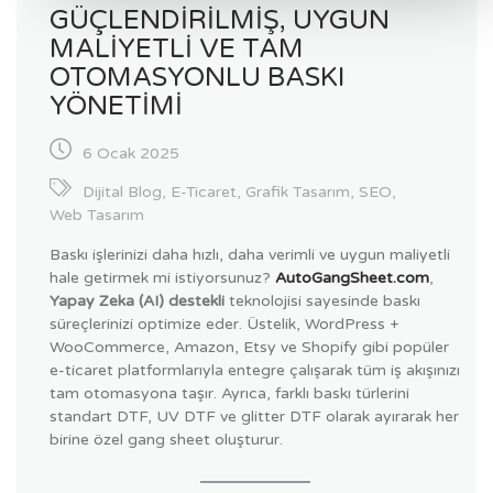
GÜÇLENDIRILMIŞ, UYGUN
MALIYETLI VE TAM
OTOMASYONLU BASKI
YÖNETIMI
6 Ocak 2025
Dijital Blog
,
E-Ticaret
,
Grafik Tasarım
,
SEO
,
Web Tasarım
Baskı işlerinizi daha hızlı, daha verimli ve uygun maliyetli
hale getirmek mi istiyorsunuz?
AutoGangSheet.com
,
Yapay Zeka (AI) destekli
teknolojisi sayesinde baskı
süreçlerinizi optimize eder. Üstelik, WordPress +
WooCommerce, Amazon, Etsy ve Shopify gibi popüler
e-ticaret platformlarıyla entegre çalışarak tüm iş akışınızı
tam otomasyona taşır. Ayrıca, farklı baskı türlerini
standart DTF, UV DTF ve glitter DTF olarak ayırarak her
birine özel gang sheet oluşturur.