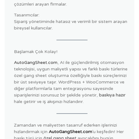
çözümleri arayan firmalar.
Tasarımcılar:
Sipariş yönetiminde hatasız ve verimli bir sistem arayan
bireysel kullanıcılar.
Başlamak Çok Kolay!
AutoGangSheet.com
, AI ile güçlendirilmiş otomasyon
teknolojisi, uygun maliyetli yapısı ve farklı baskı türlerine
özel gang sheet oluşturma özelliğiyle baskı süreçlerinizi
bir üst seviyeye taşır. WordPress + WooCommerce ve
diğer platformlarla tam entegrasyonu sayesinde
siparişlerinizi sorunsuz bir şekilde yönetir,
baskıya hazır
hale getirir ve iş akışınızı hızlandırır.
Zamandan ve maliyetten tasarruf ederken işlerinizi
hızlandırmak için
AutoGangSheet.com
’u keşfedin! Her
baskı türü için
özel gang sheet
ayrıcalığını bugün