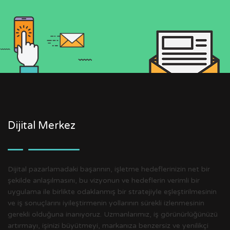
Dijital Merkez
Dijital pazarlamadaki başarının, işletme hedeflerinizin net bir
şekilde anlaşılmasını, bu vizyonun ve hedeflerin verimli bir
uygulama ile birlikte odaklanmış bir stratejiyle eşleştirilmesinin
ve iş sonuçlarını iyileştirmenin yollarının sürekli izlenmesinin
gerekli olduğuna inanıyoruz. Uzmanlarımız, iş görünürlüğünüzü
artırmayı, işinizi büyütmeyi, markanıza benzersiz ve yenilikçi