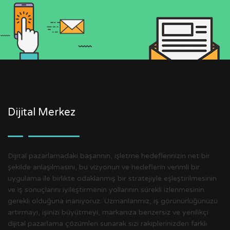
Dijital Merkez
Dijital pazarlamadaki başarının, işletme hedeflerinizin net bir
şekilde anlaşılmasını, bu vizyonun ve hedeflerin verimli bir
uygulama ile birlikte odaklanmış bir stratejiyle eşleştirilmesinin
ve iş sonuçlarını iyileştirmenin yollarının sürekli izlenmesinin
gerekli olduğuna inanıyoruz. Uzmanlarımız, iş görünürlüğünüzü
artırmayı, işinizi büyütmeyi, markanıza benzersiz ve yenilikçi
dijital pazarlama çözümleri sunarak sizi rakiplerinizden farklı