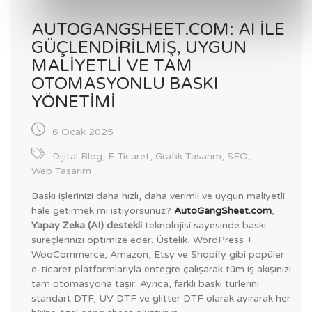
AUTOGANGSHEET.COM: AI ILE
GÜÇLENDIRILMIŞ, UYGUN
MALIYETLI VE TAM
OTOMASYONLU BASKI
YÖNETIMI
6 Ocak 2025
Dijital Blog
,
E-Ticaret
,
Grafik Tasarım
,
SEO
,
Web Tasarım
Baskı işlerinizi daha hızlı, daha verimli ve uygun maliyetli
hale getirmek mi istiyorsunuz?
AutoGangSheet.com
,
Yapay Zeka (AI) destekli
teknolojisi sayesinde baskı
süreçlerinizi optimize eder. Üstelik, WordPress +
WooCommerce, Amazon, Etsy ve Shopify gibi popüler
e-ticaret platformlarıyla entegre çalışarak tüm iş akışınızı
tam otomasyona taşır. Ayrıca, farklı baskı türlerini
standart DTF, UV DTF ve glitter DTF olarak ayırarak her