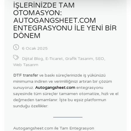
İŞLERINIZDE TAM
OTOMASYON:
AUTOGANGSHEET.COM
ENTEGRASYONU ILE YENI BIR
DÖNEM
6 Ocak 2025
Dijital Blog
,
E-Ticaret
,
Grafik Tasarım
,
SEO
,
Web Tasarım
DTF transfer
ve baskı süreçlerinizde iş yükünüzü
minimuma indiren ve verimliliğinizi artıran bir çözüm
sunuyoruz.
Autogangsheet.com
entegrasyonu
sayesinde tüm süreçler tamamen otomatize, hızlı ve el
değmeden tamamlanır. İşte bu eşsiz platformun
sunduğu özellikler:
Autogangsheet.com ile Tam Entegrasyon