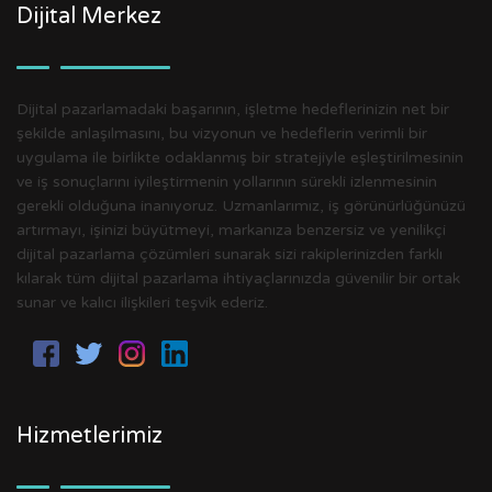
Dijital Merkez
Dijital pazarlamadaki başarının, işletme hedeflerinizin net bir
şekilde anlaşılmasını, bu vizyonun ve hedeflerin verimli bir
uygulama ile birlikte odaklanmış bir stratejiyle eşleştirilmesinin
ve iş sonuçlarını iyileştirmenin yollarının sürekli izlenmesinin
gerekli olduğuna inanıyoruz. Uzmanlarımız, iş görünürlüğünüzü
artırmayı, işinizi büyütmeyi, markanıza benzersiz ve yenilikçi
dijital pazarlama çözümleri sunarak sizi rakiplerinizden farklı
kılarak tüm dijital pazarlama ihtiyaçlarınızda güvenilir bir ortak
sunar ve kalıcı ilişkileri teşvik ederiz.
Hizmetlerimiz