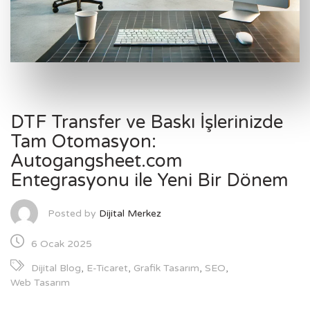
DTF Transfer ve Baskı İşlerinizde
Tam Otomasyon:
Autogangsheet.com
Entegrasyonu ile Yeni Bir Dönem
Posted by
Dijital Merkez
6 Ocak 2025
Dijital Blog
,
E-Ticaret
,
Grafik Tasarım
,
SEO
,
Web Tasarım