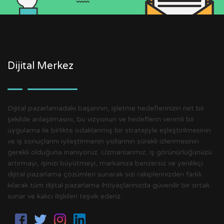
Dijital Merkez
Dijital pazarlamadaki başarının, işletme hedeflerinizin net bir
şekilde anlaşılmasını, bu vizyonun ve hedeflerin verimli bir
uygulama ile birlikte odaklanmış bir stratejiyle eşleştirilmesinin
ve iş sonuçlarını iyileştirmenin yollarının sürekli izlenmesinin
gerekli olduğuna inanıyoruz. Uzmanlarımız, iş görünürlüğünüzü
artırmayı, işinizi büyütmeyi, markanıza benzersiz ve yenilikçi
dijital pazarlama çözümleri sunarak sizi rakiplerinizden farklı
kılarak tüm dijital pazarlama ihtiyaçlarınızda güvenilir bir ortak
sunar ve kalıcı ilişkileri teşvik ederiz.