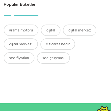
Popüler Etiketler
arama motoru
dijital
dijital merkez
dijital merkezi
e ticaret nedir
seo fiyatları
seo çalışması