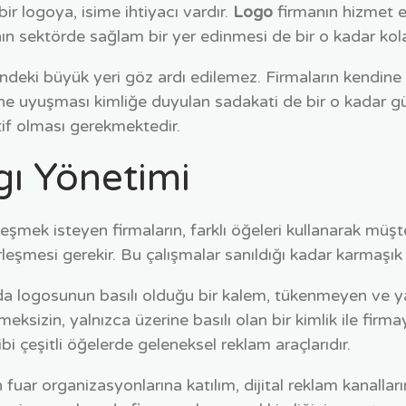
ir logoya, isime ihtiyacı vardır.
Logo
firmanın hizmet e
ın sektörde sağlam bir yer edinmesi de bir o kadar kola
ndeki büyük yeri göz ardı edilemez. Firmaların kendine a
rine uyuşması kimliğe duyulan sadakati de bir o kadar gü
if olması gerekmektedir.
ı Yönetimi
eşmek isteyen firmaların, farklı öğeleri kullanarak müşt
leşmesi gerekir. Bu çalışmalar sanıldığı kadar karmaşık
 da logosunun basılı olduğu bir kalem, tükenmeyen ve ya
zin, yalnızca üzerine basılı olan bir kimlik ile firmayı 
bi çeşitli öğelerde geleneksel reklam araçlarıdır.
 fuar organizasyonlarına katılım, dijital reklam kanall