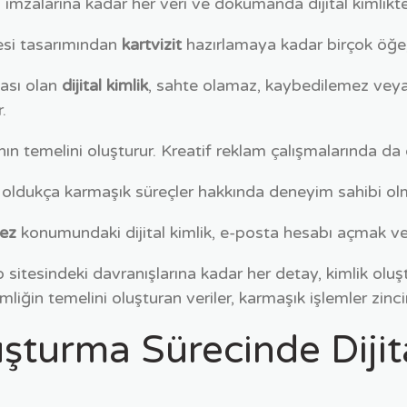
imzalarına kadar her veri ve dokümanda dijital kimlikten
esi tasarımından
kartvizit
hazırlamaya kadar birçok öğe, di
ası olan
dijital kimlik
, sahte olamaz, kaybedilemez vey
.
nın temelini oluşturur. Kreatif reklam çalışmalarında da 
e oldukça karmaşık süreçler hakkında deneyim sahibi olm
kez
konumundaki dijital kimlik, e-posta hesabı açmak 
b sitesindeki davranışlarına kadar her detay, kimlik oluşt
imliğin temelini oluşturan veriler, karmaşık işlemler zinci
luşturma Sürecinde Diji