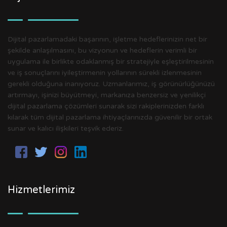
Dijital pazarlamadaki başarının, işletme hedeflerinizin net bir
şekilde anlaşılmasını, bu vizyonun ve hedeflerin verimli bir
uygulama ile birlikte odaklanmış bir stratejiyle eşleştirilmesinin
ve iş sonuçlarını iyileştirmenin yollarının sürekli izlenmesinin
gerekli olduğuna inanıyoruz. Uzmanlarımız, iş görünürlüğünüzü
artırmayı, işinizi büyütmeyi, markanıza benzersiz ve yenilikçi
dijital pazarlama çözümleri sunarak sizi rakiplerinizden farklı
kılarak tüm dijital pazarlama ihtiyaçlarınızda güvenilir bir ortak
sunar ve kalıcı ilişkileri teşvik ederiz.
Hizmetlerimiz